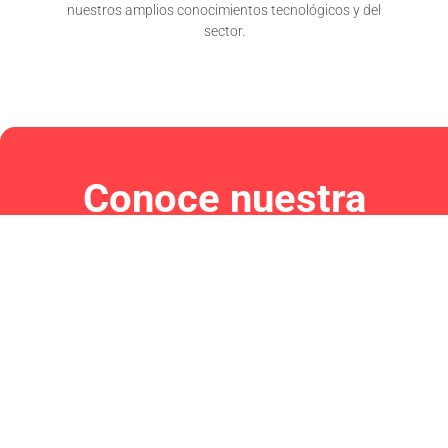
nuestros amplios conocimientos tecnológicos y del
sector.​
Conoce nuestra
plataforma de
industria 4.0
Plataforma de Industria 4.0 que impulsa la
transformación digital a través de una solución