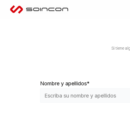
Ir
al
contenido
Si tiene a
Nombre y apellidos*