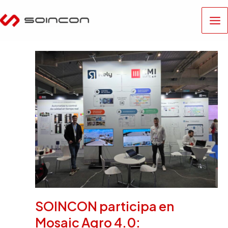
Ir
Ma
al
Me
contenido
SOINCON participa en
Mosaic Agro 4.0: